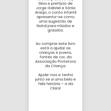
Silva e prefácio de
Jorge Gabriel e Sónia
Araújo, o conto infantil
apresenta-se como
uma sugestão de
YOUR CART IS EMPTY!
Natal para miúdos e
graúdos.
Ao comprar este livro
está a ajudar as
crianças e jovens,
fontes de cor, da
Associação Protetora
da Criança.
Ajude-nos e tenha
junto se si uma bela e
feliz história – a da
Clara!