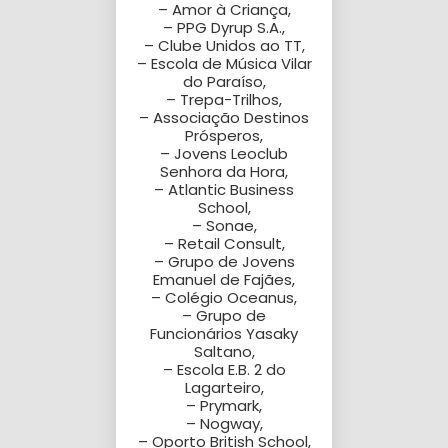
– Amor à Criança,
– PPG Dyrup S.A.,
– Clube Unidos ao TT,
– Escola de Música Vilar
do Paraíso,
– Trepa-Trilhos,
– Associação Destinos
Prósperos,
– Jovens Leoclub
Senhora da Hora,
– Atlantic Business
School,
– Sonae,
– Retail Consult,
– Grupo de Jovens
Emanuel de Fajães,
– Colégio Oceanus,
– Grupo de
Funcionários Yasaky
Saltano,
– Escola E.B. 2 do
Lagarteiro,
– Prymark,
– Nogway,
– Oporto British School,