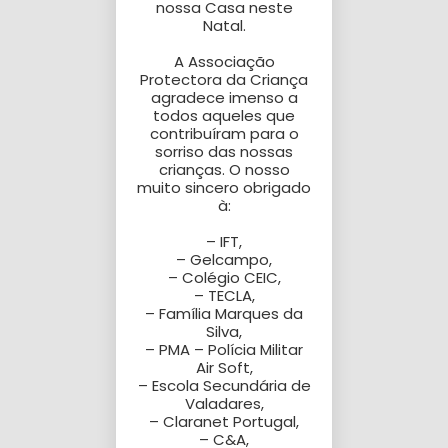
nossa Casa neste
Natal.
A Associação
Protectora da Criança
YOUR CART IS EMPTY!
agradece imenso a
todos aqueles que
contribuíram para o
sorriso das nossas
crianças. O nosso
muito sincero obrigado
à:
– IFT,
– Gelcampo,
– Colégio CEIC,
– TECLA,
– Família Marques da
Silva,
– PMA – Polícia Militar
Air Soft,
– Escola Secundária de
Valadares,
– Claranet Portugal,
– C&A,